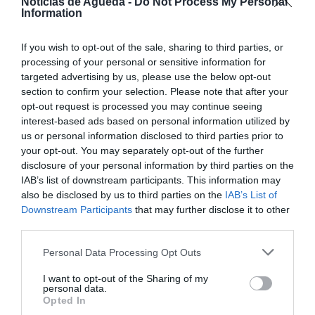
Noticias de Agueda -
Do Not Process My Personal
com a realização da 6.ª edição do Encontro de Escolas
Information
Águeda Bike Friends e do Troféu Sub-17 e Sub-19 CrossPro,
agendados para o próximo dia 13 de junho, a partir das
14h00.
If you wish to opt-out of the sale, sharing to third parties, or
processing of your personal or sensitive information for
A iniciativa, organizada pela Associação Águeda Bike
Friends (ABF), reunirá dezenas de jovens atletas e equipas
targeted advertising by us, please use the below opt-out
de todo o país numa tarde dedicada ao BTT, à formação
section to confirm your selection. Please note that after your
desportiva e à competição, reforçando o papel de Águeda
opt-out request is processed you may continue seeing
como uma das principais referências nacionais das duas
interest-based ads based on personal information utilized by
rodas.
us or personal information disclosed to third parties prior to
O evento integra duas vertentes distintas. Por um lado, o
your opt-out. You may separately opt-out of the further
Encontro de Escolas proporciona aos mais jovens
disclosure of your personal information by third parties on the
praticantes da modalidade a oportunidade de competir,
IAB’s list of downstream participants. This information may
aprender e conviver num ambiente de formação e
also be disclosed by us to third parties on the
IAB’s List of
diversão. Por outro, o Troféu Sub-17 e Sub-19 colocará em
ação alguns dos mais promissores atletas nacionais destas
Downstream Participants
that may further disclose it to other
categorias, numa competição que promete espetáculo e
third parties.
elevado nível competitivo.
Personal Data Processing Opt Outs
A organização destaca que a iniciativa contribui para
afirmar Águeda como um dos territórios mais ligados ao
I want to opt-out of the Sharing of my
ciclismo em Portugal. A realização do evento coincide,
personal data.
aliás, com um período em que a cidade se prepara para
Opted In
receber milhares de visitantes, encontrando-se já