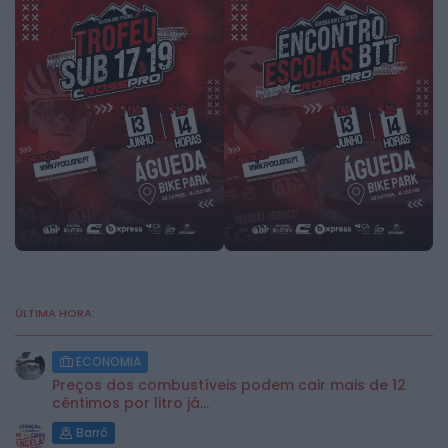
ÚLTIMA HORA:
ECONOMIA
Preços dos combustíveis podem cair mais de 12
cêntimos por litro já...
Barrô