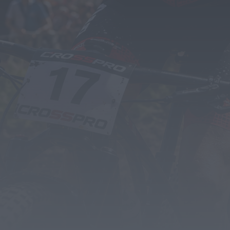
Busca por violência doméstica termina com
detenção por tráfico de droga na...
HOJE, 11:31
Diário Criminal
Homem detido por roubo agravado em Santa
Maria da Feira após atropelar...
HOJE, 11:28
Também em:
Notícias de Águeda
Notícias de Águeda
Centenas de pessoas marcam arranque do
Festival “Do Mar à Terra” em...
ONTEM, 21:15
Notícias de Águeda
Paulo Lino volta a conquistar o mundo: judoca
da CERCIAG sagra-se Campeão...
ONTEM, 19:31