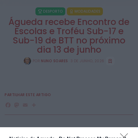
DESPORTO
MODALIDADES
Águeda recebe Encontro de
Escolas e Troféu Sub-17 e
Sub-19 de BTT no próximo
dia 13 de junho
POR
NUNO SOARES
3 DE JUNHO, 2026
PARTILHAR ESTE ARTIGO
Facebook
Mastodon
Email
Share
O Águeda Bike Park volta a ser palco de uma importante
jornada de promoção e competição do ciclismo jovem