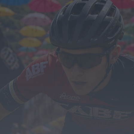
Diário da Bairrada
Exposição “Santo António Militar” leva ao
Museu Militar do Buçaco uma dimensão...
HOJE, 11:46
Mundial FM
Câmara de Viseu e nova Universidade
Politécnica reforçam cooperação e traçam
estratégia...
HOJE, 11:43
Mundial FM
Portela celebrou Nossa Senhora da Conceição
com cinco dias de fé, tradição...
HOJE, 11:36
Diário Criminal
Jovem de 18 anos detido por condução
perigosa em concentração de motociclos...
HOJE, 11:34
Diário Criminal