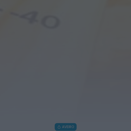
12 cêntimos por litro já...
ONTEM, 15:44
Também em:
Notícias de Águeda • Notícias de
Anadia • Diário da Bairrada
+1 mais
Notícias de Águeda
Caminhada “Pé na Causa” da ABARCA adiada
devido à coincidência com outros...
ONTEM, 15:36
Diário da Bairrada
Exposição “Santo António Militar” leva ao
Museu Militar do Buçaco uma dimensão...
ONTEM, 11:46
Mundial FM
Câmara de Viseu e nova Universidade
Politécnica reforçam cooperação e traçam
estratégia...
ONTEM, 11:43
AVEIRO