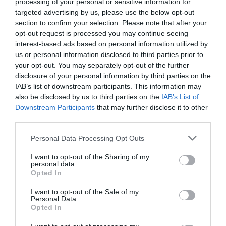
processing of your personal or sensitive information for
O distrito de Aveiro está entre as regiões abrangidas pelo
targeted advertising by us, please use the below opt-out
aviso vermelho, juntamente com Viana do Castelo, Porto,
section to confirm your selection. Please note that after your
Braga, Coimbra, Leiria, Santarém, Portalegre, Évora e Beja. O
opt-out request is processed you may continue seeing
aviso entra em vigor na sexta-feira e mantém-se ativo
interest-based ads based on personal information utilized by
até à madrugada de domingo.
us or personal information disclosed to third parties prior to
Já durante esta quinta-feira, o aviso vermelho está em
your opt-out. You may separately opt-out of the further
vigor nos distritos de Portalegre, Évora, Beja, Santarém e
disclosure of your personal information by third parties on the
Lisboa, sendo que Santarém e Lisboa descem para aviso
IAB’s list of downstream participants. This information may
laranja às 23h00 de sexta-feira.
also be disclosed by us to third parties on the
IAB’s List of
A decisão do IPMA surge numa altura em que Portugal
Downstream Participants
that may further disclose it to other
continental enfrenta uma intensa onda de calor, com
third parties.
temperaturas máximas que poderão atingir os 44 graus
Celsius em algumas regiões e noites tropicais, com
Personal Data Processing Opt Outs
temperaturas mínimas entre os 24 e os 28 graus.
Perante este cenário, a Direção-Geral da Saúde (DGS)
I want to opt-out of the Sharing of my
reforçou as recomendações dirigidas aos municípios,
personal data.
apelando à adoção de medidas para proteger a
Opted In
população, sobretudo os grupos mais vulneráveis, como
idosos, crianças pequenas, pessoas com doenças crónicas
I want to opt-out of the Sale of my
e cidadãos em situação de isolamento.
Personal Data.
Opted In