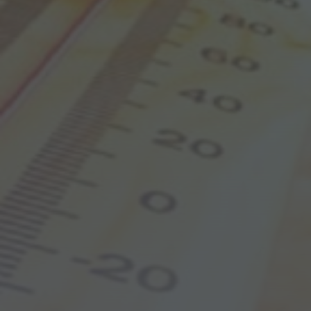
Diário Criminal
Megaoperação internacional desmantela rede
de tráfico de pessoas, droga e armas. Há...
ONTEM, 18:22
Diário Criminal
Perseguição em alto mar termina com
recuperação de mais de 421 quilos...
ONTEM, 18:19
Diário Criminal
Acidente com dois mortos leva à descoberta
de milhares de doses de...
ONTEM, 18:13
Notícias de Águeda
Confusão envolve entre 30 e 40 pessoas na
Praia Fluvial de Bolfiar...
ONTEM, 18:09
Mundial FM
Última Hora
Preços dos combustíveis podem cair mais de