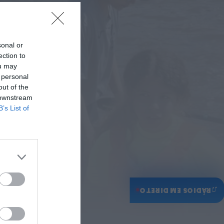
sonal or
ection to
ou may
 personal
out of the
 downstream
B’s List of
♫
RÁDIOS EM DIRETO