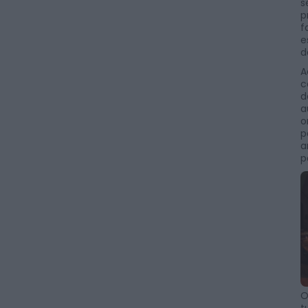
s
p
f
e
d
A
c
d
a
o
p
a
p
O
t