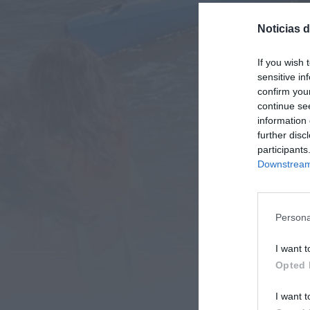
Noticias 
If you wish 
sensitive in
confirm you
continue se
information 
further disc
participants
Downstream 
Persona
I want t
Opted 
I want t