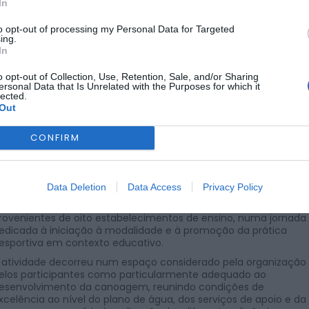
MODALIDADES
ÚLTIMA HORA
In
o Desportiva do AEAS di
to opt-out of processing my Personal Data for Targeted
ing.
canoagem escolar
In
o opt-out of Collection, Use, Retention, Sale, and/or Sharing
ersonal Data that Is Unrelated with the Purposes for which it
lected.
Out
POR
NUNO SOARES
14 DE MAIO, 2026
CONFIRM
 Centro de Formação Desportiva de Desportos Náuticos do
grupamento de Escolas de Águeda Sul (AEAS) promoveu, no
Data Deletion
Data Access
Privacy Policy
assado dia 6 de abril de 2026, a 3.ª Concentração de Canoage
o Desporto Escolar, iniciativa que reuniu cerca de 60 alunos
rovenientes de oito estabelecimentos de ensino, numa jornada
edicada à iniciação à modalidade e à promoção da prática
esportiva em contexto educativo.
 atividade decorreu num espaço considerado pela organização
elos participantes como particularmente adequado ao
esenvolvimento da canoagem, reunindo condições de
xcelência ao nível do plano de água, dos serviços de apoio e da