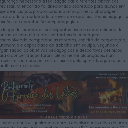
egurança necessária à realização das diferentes dinâmicas
revistas. O encontro foi direcionado sobretudo para alunos em
ase de iniciação, proporcionando uma primeira abordagem
struturada à modalidade através de exercícios técnicos, jogos 
esafios de carácter lúdico-pedagógico.
o longo da jornada, os participantes tiveram oportunidade de
ontactar com diferentes vertentes da canoagem,
esenvolvendo competências motoras, espírito de cooperação,
utonomia e capacidade de trabalho em equipa. Segundo a
rganização, os objetivos pedagógicos e desportivos definidos
ara a concentração foram plenamente alcançados, num
mbiente marcado pelo entusiasmo, pela aprendizagem e pela
artilha entre escolas.
 evento contou igualmente com o envolvimento ativo de uma
urma do Curso Profissional de Desporto (11Y), composta por 20