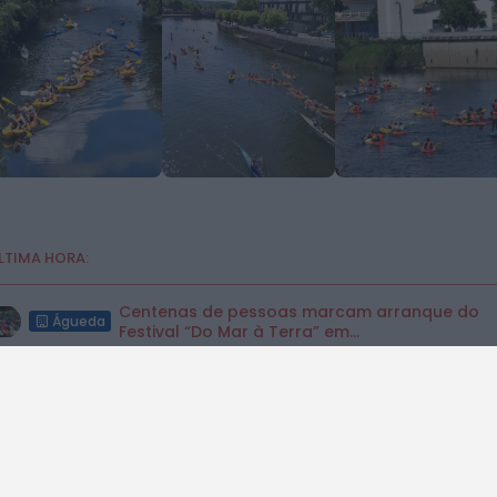
LTIMA HORA:
Centenas de pessoas marcam arranque do
Águeda
Festival “Do Mar à Terra” em...
Paulo Lino volta a conquistar o mundo:
DESPORTO
judoca da CERCIAG sagra-se Campeão...
É oficial: AD Valonguense vai disputar a Liga
DESPORTO
SABSEG na época 2026/27
Nasce a Associação Atlética de Águeda par
ANDEBOL
relançar o andebol masculino no...