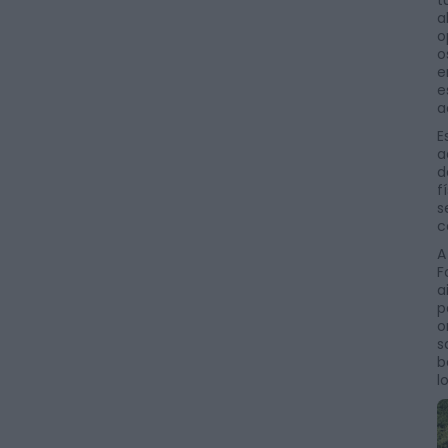
a
o
o
e
e
a
E
a
d
f
s
c
A
F
a
p
o
s
b
l