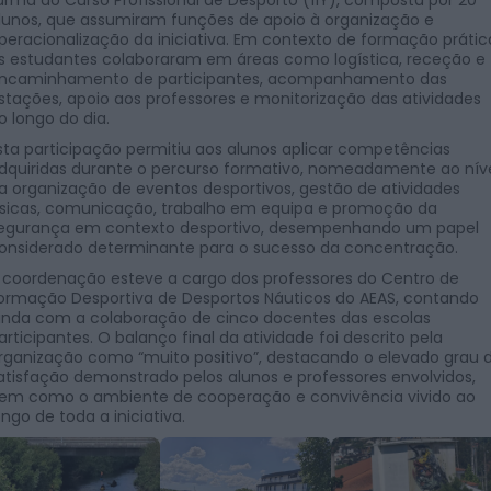
lunos, que assumiram funções de apoio à organização e
peracionalização da iniciativa. Em contexto de formação prátic
s estudantes colaboraram em áreas como logística, receção e
ncaminhamento de participantes, acompanhamento das
stações, apoio aos professores e monitorização das atividades
o longo do dia.
sta participação permitiu aos alunos aplicar competências
dquiridas durante o percurso formativo, nomeadamente ao nív
a organização de eventos desportivos, gestão de atividades
ísicas, comunicação, trabalho em equipa e promoção da
egurança em contexto desportivo, desempenhando um papel
onsiderado determinante para o sucesso da concentração.
 coordenação esteve a cargo dos professores do Centro de
ormação Desportiva de Desportos Náuticos do AEAS, contando
inda com a colaboração de cinco docentes das escolas
articipantes. O balanço final da atividade foi descrito pela
rganização como “muito positivo”, destacando o elevado grau 
atisfação demonstrado pelos alunos e professores envolvidos,
em como o ambiente de cooperação e convivência vivido ao
ongo de toda a iniciativa.