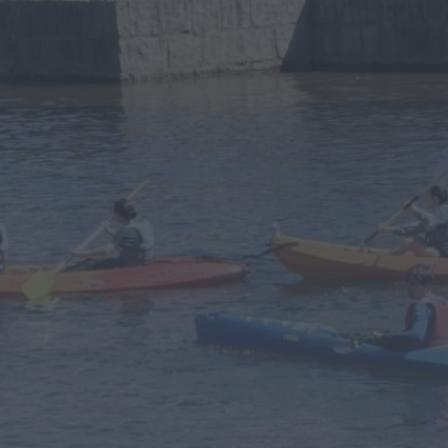
Barrô
Trofa
Préstimo
Belazaima do Chão
Aguada de Baixo
Segadães
Macieira de Alcoba
Lamas do Vouga
Agadão
Castanheira do Vouga
Borralha