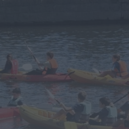
Notícias de Águeda
É oficial: AD Valonguense vai
disputar a Liga SABSEG na
época 2026/27
ONTEM, 18:09
Notícias de Águeda
Nasce a Associação
Atlética de Águeda para
relançar o andebol
masculino no...
ONTEM, 8:05
Notícias de Águeda
Mulher detida em Santa
Maria da Feira por violência
doméstica contra duas...
ONTEM, 8:01
Rádio Caria
Centum Cellas entra na
fase decisiva das Novas 7
Maravilhas de Portugal
ONTEM, 23:24