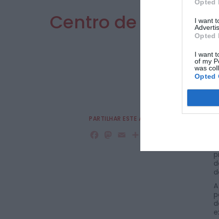
Opted 
Centro de Formaçã
I want 
Advertis
Opted 
I want t
of my P
was col
Opted 
PARTILHAR ESTE ARTIGO
O
A
Facebook
Mastodon
Email
Share
p
d
p
d
d
A
p
d
e