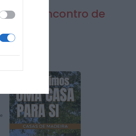
namiza encontro de
m
 e