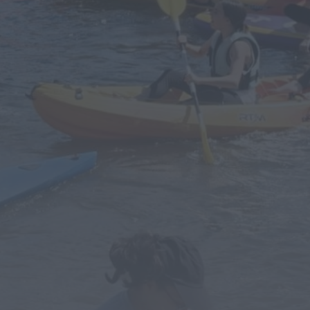
Rádio Caria
ULS da Guarda recebe
quatro novas Unidades
Móveis de Saúde
ONTEM, 23:17
Rádio Caria
Dois detidos por tráfico de
estupefacientes em Castelo
Branco
ONTEM, 23:08
Rádio Caria
Covilhã assinala Dia
Internacional da Juventude
com entradas gratuitas na
Piscina Praia
ONTEM, 23:01
Rádio Caria
Castelo de Belmonte recebe
observação do eclipse solar
6 DE AGOSTO, 2026 — 22:53