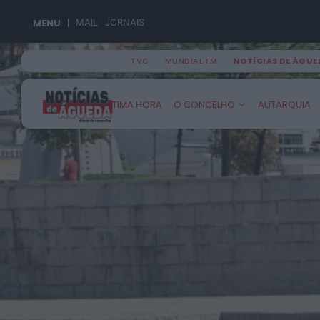
MENU
MAIL
JORNAIS
TVC
MUNDIAL FM
NOTÍCIAS DE ÁGUE
Search
ÚLTIMA HORA
O CONCELHO
AUTARQUIA
for:
Águeda
Recardães
Fermentelos
Aguada de Cima
Travassô
Espinhel
Mourisca do Vouga
Óis da Ribeira