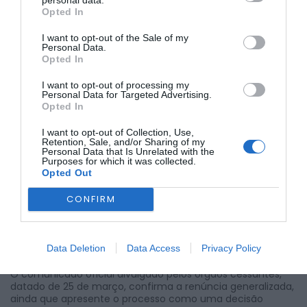
personal data.
apenas viria a demitir-se no dia 24 de março, mantendo-
Opted In
se em funções dois elementos da direção: Joaquim
Amaral de Macedo, presidente, e Hilário Coutinho,
I want to opt-out of the Sale of my
secretário.
Personal Data.
Opted In
I want to opt-out of processing my
Personal Data for Targeted Advertising.
Opted In
I want to opt-out of Collection, Use,
Retention, Sale, and/or Sharing of my
Personal Data that Is Unrelated with the
Purposes for which it was collected.
Esta cronologia sustenta que não houve uma demissão
Opted Out
em bloco, mas antes um processo progressivo, ainda que
motivado por um sentimento comum de indisponibilidade
CONFIRM
para continuar em funções. Segundo a mesma fonte, essa
decisão coletiva terá resultado do desgaste interno e de
divergências profundas, sendo apontada a recusa em
continuar a “contribuir para o ego de determinadas
Data Deletion
Data Access
Privacy Policy
forças”.
O comunicado oficial divulgado pelos órgãos cessantes,
datado de 25 de março, confirma a renúncia generalizada,
ainda que apresente o processo como uma decisão