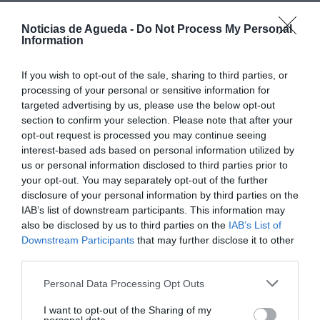
A vaga de demissões nos órgãos sociais da Associação
Noticias de Agueda -
Do Not Process My Personal
Humanitária dos Bombeiros Voluntários de Sever do Vouga
Information
está a ser marcada por versões contraditórias, depois de
declarações do presidente da direção, Joaquim Amaral de
Macedo, apontarem para uma demissão “em bloco” dos
If you wish to opt-out of the sale, sharing to third parties, or
três órgãos sociais, alegadamente impulsionada por
processing of your personal or sensitive information for
determinadas forças.
targeted advertising by us, please use the below opt-out
Contudo, uma explicação detalhada dos acontecimentos
section to confirm your selection. Please note that after your
vem agora contrariar essa leitura, sustentando que as
opt-out request is processed you may continue seeing
renúncias ocorreram de forma faseada e não simultânea.
interest-based ads based on personal information utilized by
De acordo com essa versão, apresentada por Carlos Silva,
us or personal information disclosed to third parties prior to
então presidente da Assembleia Geral, a primeira demissão
your opt-out. You may separately opt-out of the further
ocorreu a 16 de março de 2026, quando o próprio
disclosure of your personal information by third parties on the
renunciou ao cargo por motivos de saúde, com efeitos
IAB’s list of downstream participants. This information may
imediatos. No dia seguinte, 17 de março, Rui Henriques,
vogal da direção, apresentou também a sua saída.
also be disclosed by us to third parties on the
IAB’s List of
Downstream Participants
that may further disclose it to other
A sequência continuou a 18 de março, com as demissões
third parties.
de Osvaldo Tavares, vice-presidente da direção, e de
Décio Cancela, tesoureiro. Já a 19 de março, foi a vez de
Susana Almeida, vice-presidente da Assembleia Geral,
Personal Data Processing Opt Outs
formalizar a sua renúncia.
I want to opt-out of the Sharing of my
A maioria dos restantes membros dos órgãos sociais