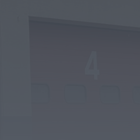
União de Freguesias de Travassô e Óis da
Ribeira apela à regularização...
ONTEM, 10:39
Rádio Caria
Praia Fluvial de Valhelhas candidata a Praia
Fluvial do Ano
ONTEM, 9:17
Rádio Caria
Pêro Viseu volta a levar a festa para a rua de
14...
ONTEM, 9:11
Rádio Caria
Museu do Queijo de Peraboa vai integrar rede
de Clubes UNESCO
ONTEM, 7:01