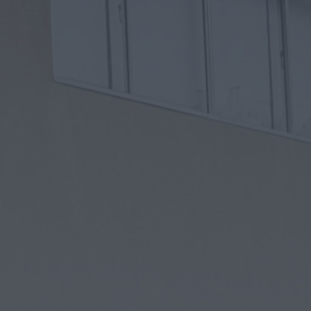
Diário Criminal
PJ detém homem por suspeitas de tráfico de
droga em operação que...
ONTEM, 14:15
Notícias de Águeda
Passagem inferior da Cerâmica do Alto reabre
ao trânsito e marca avanço...
ONTEM, 11:52
Vídeo TVC
Passagem inferior da Cerâmica do Alto reabre
ao trânsito uma das maiores...
ONTEM, 11:50
Notícias de Águeda
AD Valonguense analisa entrada na Liga
SABSEG após convite da Associação de...
ONTEM, 11:15
Notícias de Águeda