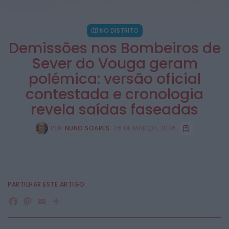
NO DISTRITO
Demissões nos Bombeiros de
Sever do Vouga geram
polémica: versão oficial
contestada e cronologia
revela saídas faseadas
POR
NUNO SOARES
26 DE MARÇO, 2026
PARTILHAR ESTE ARTIGO
Facebook
Mastodon
Email
Share