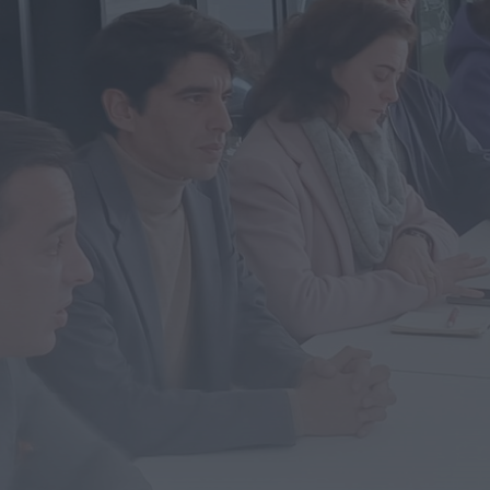
Diário Criminal
PJ detém homem por suspeitas de tráfico de
droga em operação que...
HOJE, 14:15
Notícias de Águeda
Passagem inferior da Cerâmica do Alto reabre
ao trânsito e marca avanço...
HOJE, 11:52
Vídeo TVC
Passagem inferior da Cerâmica do Alto reabre
ao trânsito uma das maiores...
HOJE, 11:50
Notícias de Águeda
AD Valonguense analisa entrada na Liga
SABSEG após convite da Associação de...
HOJE, 11:15
Notícias de Águeda
União de Freguesias de Travassô e Óis da