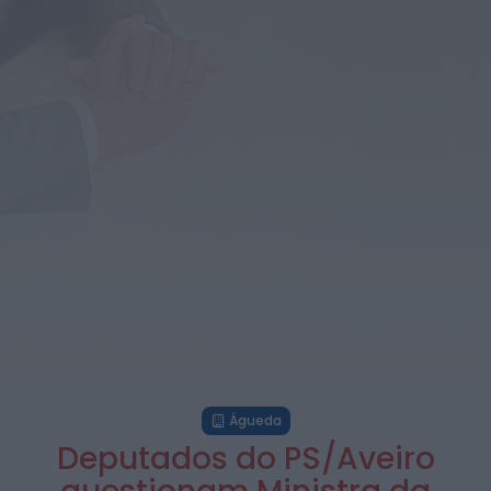
Ribeira apela à regularização...
HOJE, 10:39
Rádio Caria
Praia Fluvial de Valhelhas candidata a Praia
Fluvial do Ano
HOJE, 9:17
Rádio Caria
Pêro Viseu volta a levar a festa para a rua de
14...
HOJE, 9:11
Rádio Caria
Museu do Queijo de Peraboa vai integrar rede
de Clubes UNESCO
HOJE, 7:01
Águeda
Deputados do PS/Aveiro