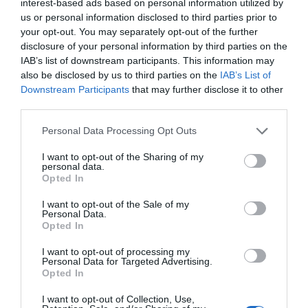
interest-based ads based on personal information utilized by
feira.
us or personal information disclosed to third parties prior to
Os deputados por Aveiro visitaram aquele serviço no
your opt-out. You may separately opt-out of the further
passado mês de dezembro, onde, acompanhados do
disclosure of your personal information by third parties on the
Presidente do PS/Águeda, Paulo Tomaz, e de outros
IAB’s list of downstream participants. This information may
dirigentes e autarcas locais, reuniram com responsáveis da
also be disclosed by us to third parties on the
IAB’s List of
administração da Unidade Local de Saúde da Região de
Aveiro.
Downstream Participants
that may further disclose it to other
third parties.
Os parlamentares socialistas sublinham que a Urgência do
Hospital de Águeda tem estado muitas vezes encerrada,
Personal Data Processing Opt Outs
inclusive durante esta semana. De acordo com as
informações veiculadas, esta situação deve-se à falta de
médicos para preencher as escalas.
I want to opt-out of the Sharing of my
personal data.
Opted In
I want to opt-out of the Sale of my
Personal Data.
Opted In
I want to opt-out of processing my
Personal Data for Targeted Advertising.
Opted In
Nesse sentido, questionam sobre o que está o Ministério da
Saúde a fazer para que o compromisso deixado pela
I want to opt-out of Collection, Use,
Ministra da Saúde de que a prestação de cuidados de