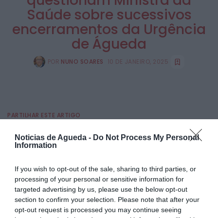
questionam Ministra da
Saúde sobre sucessivos
encerramentos da Urgência
de Águeda
POR
NUNO SOARES
10 DE JANEIRO, 2025
PARTILHAR ESTE ARTIGO
Facebook
Mastodon
Email
Share
Noticias de Agueda -
Do Not Process My Personal
Information
If you wish to opt-out of the sale, sharing to third parties, or
Os Deputados do Partido Socialista eleitos pelo círculo
eleitoral de Aveiro questionaram formalmente a Ministra
processing of your personal or sensitive information for
da Saúde sobre os sucessivos períodos de encerramento
targeted advertising by us, please use the below opt-out
da urgência do Hospital de Águeda, na sequência de alerta
section to confirm your selection. Please note that after your
feito pelo PS Águeda, já que, após encerramento no Natal,
opt-out request is processed you may continue seeing
o serviço voltou a estar fechado até às 8h desta Sexta-