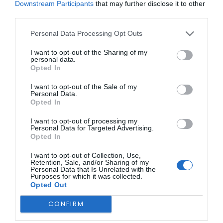
Downstream Participants
that may further disclose it to other
de cerâmica com “Os Mequis” e a apresentação “Rei da
third parties.
Helíria”, protagonizada por alunos do 6.º e 7.º ano.
Ao início da tarde, entre as 12h30 e as 14h, decorrem o
Personal Data Processing Opt Outs
recital de obras literárias, apresentado por alunos do 10.º ao
12.º ano, e um momento de almoço e animação destinado
I want to opt-out of the Sharing of my
a toda a família.
personal data.
Opted In
I want to opt-out of the Sale of my
Personal Data.
Opted In
I want to opt-out of processing my
Personal Data for Targeted Advertising.
Opted In
A programação continua durante a tarde com atuações
de dança pelos alunos do 1.º ao 4.º ano, a atividade
I want to opt-out of Collection, Use,
“Matematicamente”, uma sessão de “Hora do Conto”
Retention, Sale, and/or Sharing of my
Personal Data that Is Unrelated with the
dinamizada pela Patanisca e Sardanisca e ainda um
Purposes for which it was collected.
workshop “Oficina das Emoções”, orientado pela psicóloga
Opted Out
Lígia Ribeiro.
Além das atividades agendadas, o festival contará durante
CONFIRM
todo o dia com pinturas faciais, insufláveis e jogos
tradicionais, garantindo entretenimento contínuo para