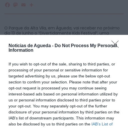
Facebook
Mastodon
Email
Share
O Parque da Alta Vila, em Águeda, vai receber no próximo
dia 13 de junho o “Divertidamente Kids Festival”, uma
iniciativa promovida pelo Centro de Estudos
Divertidamente para assinalar o seu terceiro aniversário,
Noticias de Agueda -
Do Not Process My Personal
com um programa inteiramente dedicado às crianças, à
Information
aprendizagem e à diversão em família.
O evento decorre entre as 10h e as 18h e promete
If you wish to opt-out of the sale, sharing to third parties, or
transformar o espaço num verdadeiro ponto de encontro
processing of your personal or sensitive information for
para os mais novos, reunindo atividades educativas,
targeted advertising by us, please use the below opt-out
culturais, artísticas e recreativas ao longo de todo o dia.
Sob o mote “Transformar a Aprendizagem em Diversão”, o
section to confirm your selection. Please note that after your
festival pretende proporcionar experiências lúdicas e
opt-out request is processed you may continue seeing
pedagógicas, incentivando a criatividade, o bem-estar e o
interest-based ads based on personal information utilized by
convívio entre famílias.
us or personal information disclosed to third parties prior to
O programa arranca às 10h com uma aula de yoga
your opt-out. You may separately opt-out of the further
dinamizada pela RG Pilates & Movimento, seguindo-se
disclosure of your personal information by third parties on the
uma atividade de exploração da natureza promovida pela
IAB’s list of downstream participants. This information may
Aldeia dos Melritos. Durante a manhã haverá ainda um
also be disclosed by us to third parties on the
IAB’s List of
workshop de música com Bernardo Duarte, um workshop