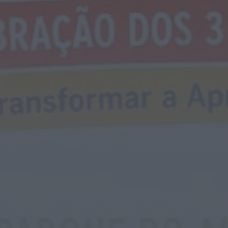
ULS da Guarda recebe quatro novas Unidades
Móveis de Saúde
ONTEM, 23:17
Rádio Caria
Dois detidos por tráfico de estupefacientes
em Castelo Branco
ONTEM, 23:08
Rádio Caria
Covilhã assinala Dia Internacional da
Juventude com entradas gratuitas na Piscina
Praia
ONTEM, 23:01
Rádio Caria
Castelo de Belmonte recebe observação do
eclipse solar
6 DE AGOSTO, 2026 — 22:53