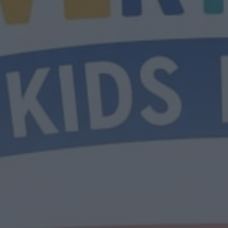
Notícias de Águeda
É oficial: AD Valonguense vai disputar a Liga
SABSEG na época 2026/27
ONTEM, 18:09
Notícias de Águeda
Nasce a Associação Atlética de Águeda para
relançar o andebol masculino no...
ONTEM, 8:05
Notícias de Águeda
Mulher detida em Santa Maria da Feira por
violência doméstica contra duas...
ONTEM, 8:01
Rádio Caria
Centum Cellas entra na fase decisiva das
Novas 7 Maravilhas de Portugal
ONTEM, 23:24
Rádio Caria