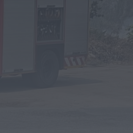
Notícias de Águeda
Festival DROP regressa ao Parque de Almear
com três dias de música,...
ONTEM, 18:28
Notícias de Águeda
Grupo de Danças e Cantares de Vale
Domingos organiza 4.º Torneio de...
ONTEM, 18:22
Notícias de Águeda
Coro Misto da Cruz Vermelha Portuguesa de
Águeda abre audições para reforçar...
ONTEM, 18:18
Rádio Caria
“Ritmos do Mundo” leva aula de dança ao
centro de Belmonte
ONTEM, 16:22