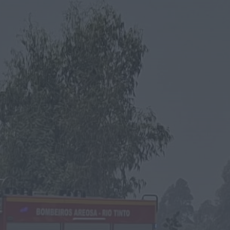
Rádio Caria
Ambulância de emergência médica vai
manter-se no Fundão
HOJE, 0:08
Rádio Caria
Espaço degradado em Malpique recuperado
pela Junta de Freguesia de Caria
HOJE, 0:01
Notícias de Águeda
Reunião da Câmara Municipal de Águeda
debate obras, mobilidade, urbanismo e
apoios...
HOJE, 23:48
Notícias de Águeda
Coro da Cruz Vermelha de Águeda celebra 20
anos com concerto especial...
ONTEM, 18:32