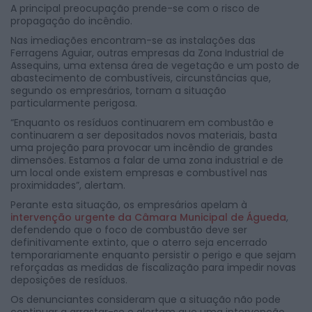
A principal preocupação prende-se com o risco de
propagação do incêndio.
Nas imediações encontram-se as instalações das
Ferragens Aguiar, outras empresas da Zona Industrial de
Assequins, uma extensa área de vegetação e um posto de
abastecimento de combustíveis, circunstâncias que,
segundo os empresários, tornam a situação
particularmente perigosa.
“Enquanto os resíduos continuarem em combustão e
continuarem a ser depositados novos materiais, basta
uma projeção para provocar um incêndio de grandes
dimensões. Estamos a falar de uma zona industrial e de
um local onde existem empresas e combustível nas
proximidades”, alertam.
Perante esta situação, os empresários apelam à
intervenção urgente da Câmara Municipal de Águeda
,
defendendo que o foco de combustão deve ser
definitivamente extinto, que o aterro seja encerrado
temporariamente enquanto persistir o perigo e que sejam
reforçadas as medidas de fiscalização para impedir novas
deposições de resíduos.
Os denunciantes consideram que a situação não pode
continuar a arrastar-se e alertam que uma intervenção