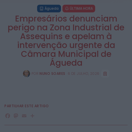
Águeda
ÚLTIMA HORA
Empresários denunciam
perigo na Zona Industrial de
Assequins e apelam à
intervenção urgente da
Câmara Municipal de
Águeda
POR
NUNO SOARES
6 DE JULHO, 2026
PARTILHAR ESTE ARTIGO
Facebook
Mastodon
Email
Share