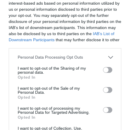
interest-based ads based on personal information utilized by
combustão no interior dos resíduos”, explicou.
us or personal information disclosed to third parties prior to
Apesar do perigo evidente, continuam a chegar ao local
your opt-out. You may separately opt-out of the further
particulares e empresas para descarregar novos resíduos
disclosure of your personal information by third parties on the
verdes.
IAB’s list of downstream participants. This information may
Durante a tarde de sábado, o proprietário das Ferragens
also be disclosed by us to third parties on the
IAB’s List of
Aguiar e outro empresário permaneceram cerca de duas
Downstream Participants
that may further disclose it to other
horas junto ao aterro para impedir novas descargas,
third parties.
alertando sucessivamente todas as pessoas que ali se
deslocavam.
Personal Data Processing Opt Outs
“Muita gente chegava para despejar o lixo verde e nós
explicávamos que aquilo estava a arder por dentro e que
I want to opt-out of the Sharing of my
não podiam continuar a colocar mais material. Alguns
personal data.
respondiam apenas que aquele era o local destinado às
Opted In
descargas”, relatou.
I want to opt-out of the Sale of my
Perante a insistência de vários utilizadores, foi solicitada a
Personal Data.
intervenção da Guarda Nacional Republicana.
Opted In
A GNR deslocou-se ao local e colocou fita de interdição na
entrada do aterro, impedindo o acesso à zona de
I want to opt-out of processing my
deposição.
Personal Data for Targeted Advertising.
Opted In
I want to opt-out of Collection, Use,