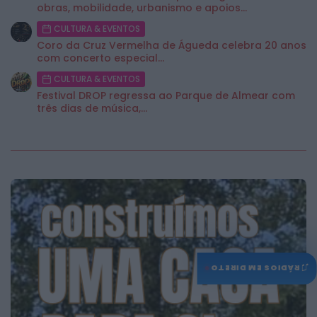
obras, mobilidade, urbanismo e apoios...
CULTURA & EVENTOS
Coro da Cruz Vermelha de Águeda celebra 20 anos
com concerto especial...
CULTURA & EVENTOS
Festival DROP regressa ao Parque de Almear com
três dias de música,...
♫
RÁDIOS EM DIRETO