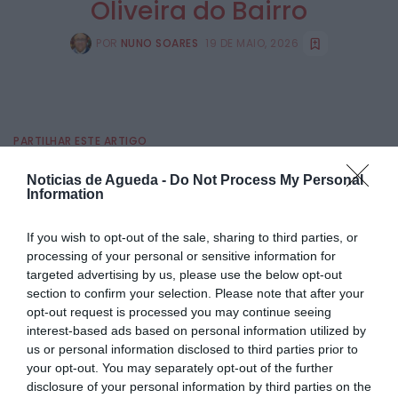
Oliveira do Bairro
POR
NUNO SOARES
19 DE MAIO, 2026
PARTILHAR ESTE ARTIGO
Facebook
Mastodon
Email
Share
Noticias de Agueda -
Do Not Process My Personal
Information
If you wish to opt-out of the sale, sharing to third parties, or
Uma mulher, com cerca de 50 anos, sofreu ferimentos
processing of your personal or sensitive information for
graves ao final da tarde desta terça-feira, na Mamarrosa,
concelho de Oliveira do Bairro, na sequência de uma
targeted advertising by us, please use the below opt-out
queda em altura.
section to confirm your selection. Please note that after your
opt-out request is processed you may continue seeing
Segundo informações recolhidas no local, a vítima terá
sido encontrada caída junto a um prédio, existindo a
interest-based ads based on personal information utilized by
suspeita de que possa ter caído de um primeiro ou
us or personal information disclosed to third parties prior to
segundo andar. As circunstâncias em que ocorreu a queda
your opt-out. You may separately opt-out of the further
ainda estão por apurar.
disclosure of your personal information by third parties on the