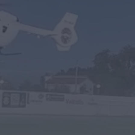
Diário Criminal
PJ detém homem por suspeitas de tráfico de
droga em operação que...
ONTEM, 14:15
Notícias de Águeda
Passagem inferior da Cerâmica do Alto reabre
ao trânsito e marca avanço...
ONTEM, 11:52
Vídeo TVC
Passagem inferior da Cerâmica do Alto reabre
ao trânsito uma das maiores...
ONTEM, 11:50
Notícias de Águeda
AD Valonguense analisa entrada na Liga
SABSEG após convite da Associação de...
ONTEM, 11:15
Notícias de Águeda
União de Freguesias de Travassô e Óis da