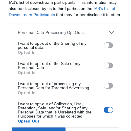
A vítima estava a ser estabilizada no local pelas equipas de
IAB’s list of downstream participants. This information may
emergência, devendo posteriormente ser evacuada para
also be disclosed by us to third parties on the
IAB’s List of
os Hospitais da Universidade de Coimbra por helicóptero do
Downstream Participants
that may further disclose it to other
INEM.
third parties.
Personal Data Processing Opt Outs
I want to opt-out of the Sharing of my
personal data.
Opted In
I want to opt-out of the Sale of my
Personal Data.
No local estiveram meios dos Bombeiros, INEM e forças de
Opted In
segurança, tendo o helicóptero aterrado no Campo de
Futebol de Bustos para proceder ao transporte urgente da
I want to opt-out of processing my
vítima.
Personal Data for Targeted Advertising.
Opted In
As autoridades encontram-se a investigar o caso.
I want to opt-out of Collection, Use,
Retention, Sale, and/or Sharing of my
Personal Data that Is Unrelated with the
Purposes for which it was collected.
Opted Out