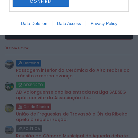
CONFIRM
Data Deletion
Data Access
Privacy Policy
ÚLTIMA HORA:
Borralha
Passagem inferior da Cerâmica do Alto reabre ao
trânsito e marca avanço...
DESPORTO
AD Valonguense analisa entrada na Liga SABSEG
após convite da Associação de...
Óis da Ribeira
União de Freguesias de Travassô e Óis da Ribeira
apela à regularização...
POLÍTICA
Reunião da Câmara Municipal de Águeda debate