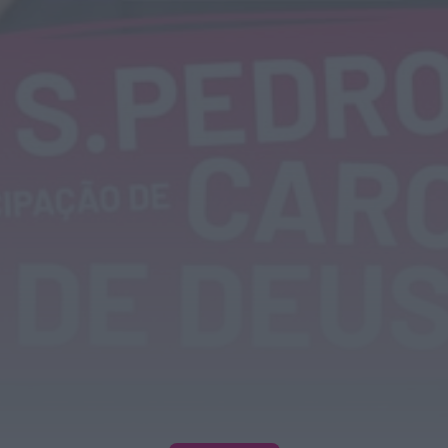
Móveis de Saúde
ONTEM, 23:17
Rádio Caria
Dois detidos por tráfico de estupefacientes
em Castelo Branco
ONTEM, 23:08
Rádio Caria
Covilhã assinala Dia Internacional da
Juventude com entradas gratuitas na Piscina
Praia
ONTEM, 23:01
Rádio Caria
Castelo de Belmonte recebe observação do
eclipse solar
6 DE AGOSTO, 2026 — 22:53