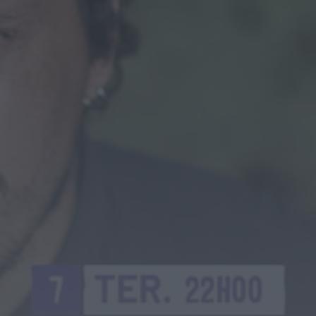
Notícias de Águeda
É oficial: AD Valonguense vai disputar a Liga
SABSEG na época 2026/27
ONTEM, 18:09
Notícias de Águeda
Nasce a Associação Atlética de Águeda para
relançar o andebol masculino no...
ONTEM, 8:05
Notícias de Águeda
Mulher detida em Santa Maria da Feira por
violência doméstica contra duas...
ONTEM, 8:01
Rádio Caria
Centum Cellas entra na fase decisiva das
Novas 7 Maravilhas de Portugal
ONTEM, 23:24
Rádio Caria
ULS da Guarda recebe quatro novas Unidades