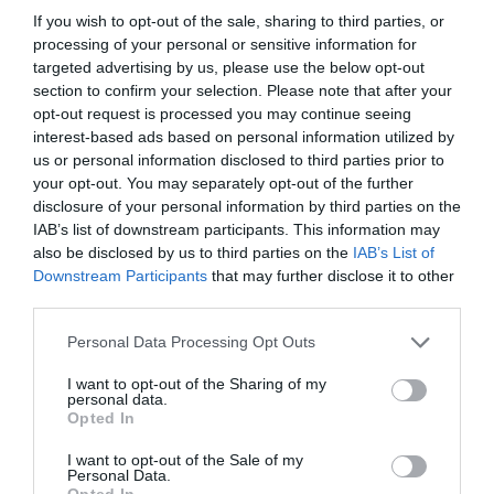
Palco AgitÁgueda recebe
S. Pedro
, que contará com a
If you wish to opt-out of the sale, sharing to third parties, or
participação especial de
Carolina de Deus
, num
processing of your personal or sensitive information for
espetáculo de entrada livre que promete atrair milhares de
targeted advertising by us, please use the below opt-out
pessoas ao centro da cidade.
section to confirm your selection. Please note that after your
Reconhecido pela sua escrita intimista e por composições
opt-out request is processed you may continue seeing
carregadas de emoção, S. Pedro conquistou um lugar de
interest-based ads based on personal information utilized by
destaque na música portuguesa através de canções que
us or personal information disclosed to third parties prior to
rapidamente se tornaram presença habitual nas
your opt-out. You may separately opt-out of the further
plataformas digitais e nas rádios nacionais. A sua
disclosure of your personal information by third parties on the
capacidade de transformar histórias pessoais em temas
universais faz de cada concerto uma experiência de
IAB’s list of downstream participants. This information may
grande proximidade com o público.
also be disclosed by us to third parties on the
IAB’s List of
Downstream Participants
that may further disclose it to other
Ao seu lado estará Carolina de Deus, uma das artistas que
mais tem crescido no panorama musical português. Com
third parties.
uma voz inconfundível, letras autênticas e uma presença
em palco muito própria, a cantora tem vindo a afirmar-se
Personal Data Processing Opt Outs
como uma das maiores revelações dos últimos anos,
conquistando uma legião de fãs e acumulando milhões de
I want to opt-out of the Sharing of my
reproduções das suas músicas.
personal data.
Opted In
A cumplicidade entre ambos promete dar origem a um
espetáculo repleto de momentos especiais, onde não
I want to opt-out of the Sale of my
faltarão alguns dos temas mais conhecidos dos dois
Personal Data.
artistas, numa noite que se antecipa carregada de
Opted In