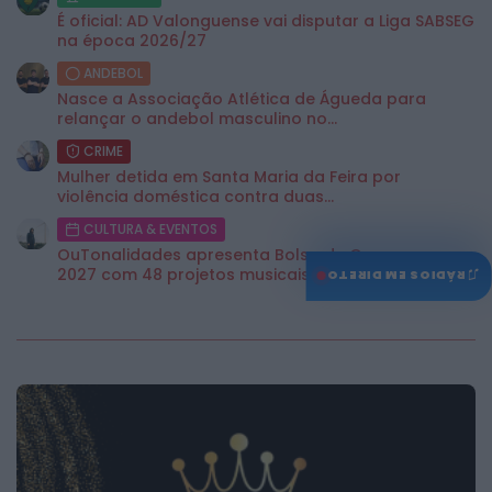
É oficial: AD Valonguense vai disputar a Liga SABSEG
na época 2026/27
ANDEBOL
Nasce a Associação Atlética de Águeda para
relançar o andebol masculino no...
CRIME
Mulher detida em Santa Maria da Feira por
violência doméstica contra duas...
CULTURA & EVENTOS
OuTonalidades apresenta Bolsa de Grupos para
♫
2027 com 48 projetos musicais pré-selecionados
RÁDIOS EM DIRETO