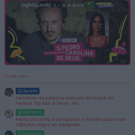
ÚLTIMA HORA:
Águeda
Centenas de pessoas marcam arranque do
Festival “Do Mar à Terra” em...
DESPORTO
Paulo Lino volta a conquistar o mundo: judoca da
CERCIAG sagra-se Campeão...
DESPORTO