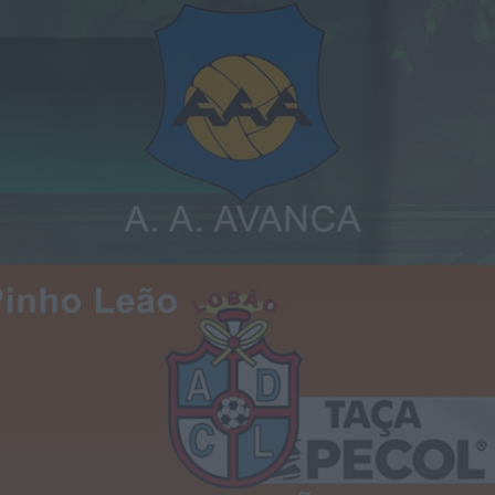
Notícias de Águeda
É oficial: AD Valonguense vai
disputar a Liga SABSEG na
época 2026/27
ONTEM, 18:09
Notícias de Águeda
Nasce a Associação
Atlética de Águeda para
relançar o andebol
masculino no...
ONTEM, 8:05
Notícias de Águeda
Mulher detida em Santa
Maria da Feira por violência
doméstica contra duas...
ONTEM, 8:01
Rádio Caria
Centum Cellas entra na
fase decisiva das Novas 7
Maravilhas de Portugal
ONTEM, 23:24