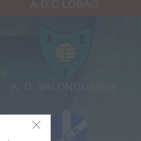
Rádio Caria
ULS da Guarda recebe
quatro novas Unidades
Móveis de Saúde
ONTEM, 23:17
Rádio Caria
Dois detidos por tráfico de
estupefacientes em Castelo
Branco
ONTEM, 23:08
Rádio Caria
Covilhã assinala Dia
Internacional da Juventude
com entradas gratuitas na
Piscina Praia
ONTEM, 23:01
Rádio Caria
Castelo de Belmonte recebe
observação do eclipse solar
6 DE AGOSTO, 2026 — 22:53