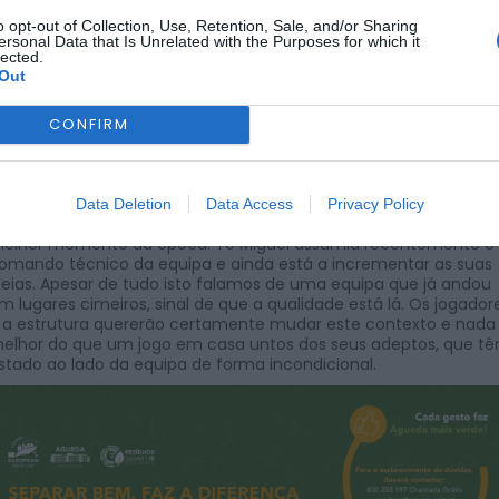
o opt-out of Collection, Use, Retention, Sale, and/or Sharing
POR
REDAÇÃO
2 DE FEVEREIRO, 2024
ersonal Data that Is Unrelated with the Purposes for which it
lected.
Out
CONFIRM
 Associação Desportiva Valonguense recebe no próximo
omingo no Campo Bastos Xavier a AA Avanca. O encontro do
ampeonato Distrital da 1ª Divisão está agendado para as 15h30.
Data Deletion
Data Access
Privacy Policy
 AD Valonguense ocupa atualmente a 8ª posição e não vive o
elhor momento da época. Tó Miguel assumiu recentemente o
omando técnico da equipa e ainda está a incrementar as suas
deias. Apesar de tudo isto falamos de uma equipa que já andou
m lugares cimeiros, sinal de que a qualidade está lá. Os jogador
 a estrutura quererão certamente mudar este contexto e nada
elhor do que um jogo em casa untos dos seus adeptos, que t
stado ao lado da equipa de forma incondicional.