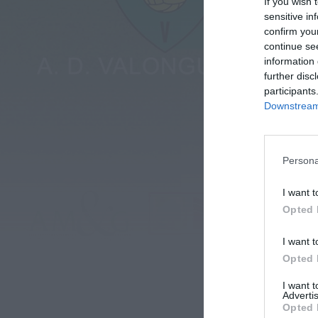
If you wish 
sensitive in
confirm you
continue se
information 
further disc
participants
Downstream 
Persona
I want t
Opted 
I want t
Opted 
AD V
I want 
Advertis
Opted 