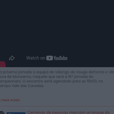
a próxima jornada a equipa de Valongo do Vouga defronta o Vil
ova de Monsarros, naquela que será a 16ª jornada do
ampeonato. O encontro está agendado para as 15h00, no
ampo Vale das Cavadas.
LTIMA HORA:
Centenas de pessoas marcam arranque do