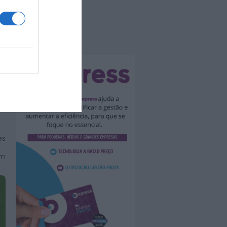
es
êm