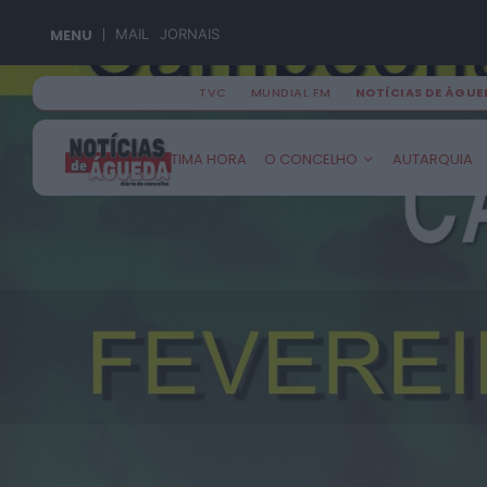
MENU
MAIL
JORNAIS
TVC
MUNDIAL FM
NOTÍCIAS DE ÁGUE
Search
ÚLTIMA HORA
O CONCELHO
AUTARQUIA
for:
Águeda
Recardães
Fermentelos
Aguada de Cima
Travassô
Espinhel
Mourisca do Vouga
Óis da Ribeira