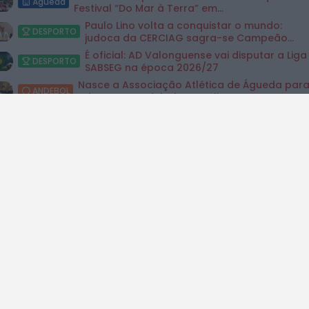
Águeda
Festival “Do Mar à Terra” em...
Paulo Lino volta a conquistar o mundo:
DESPORTO
judoca da CERCIAG sagra-se Campeão...
É oficial: AD Valonguense vai disputar a Liga
DESPORTO
SABSEG na época 2026/27
Nasce a Associação Atlética de Águeda par
ANDEBOL
relançar o andebol masculino no...
Mulher detida em Santa Maria da Feira por
CRIME
violência doméstica contra duas...
OuTonalidades apresenta Bolsa de
CULTURA & EVENTOS
Grupos para 2027 com 48 projetos
musicais pré-selecionados