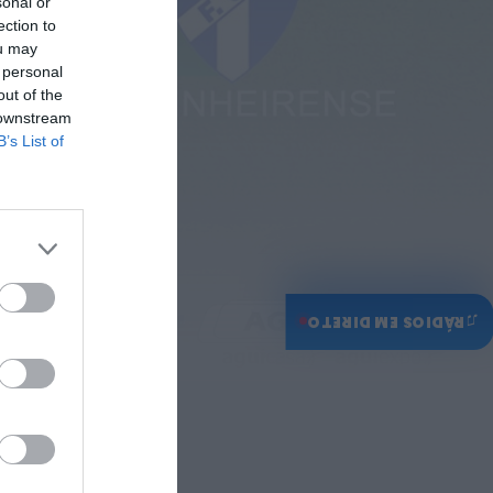
sonal or
ection to
ou may
 personal
out of the
 downstream
B’s List of
♫
RÁDIOS EM DIRETO
vanca