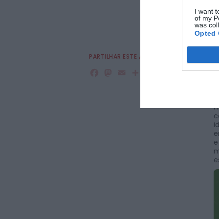
I want t
of my P
was col
Opted 
PARTILHAR ESTE ARTIGO
A
Facebook
Mastodon
Email
Share
d
C
A
m
c
i
e
e
m
e