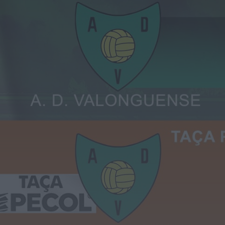
Barrô
Trofa
Préstimo
Belazaima do Chão
Aguada de Baixo
Segadães
Macieira de Alcoba
Lamas do Vouga
Agadão
Castanheira do Vouga
Borralha