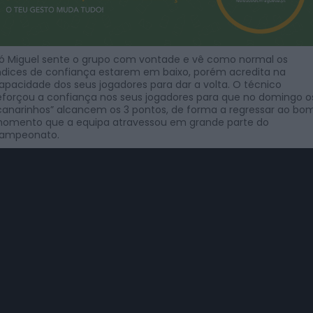
ó Miguel sente o grupo com vontade e vê como normal os
ndices de confiança estarem em baixo, porém acredita na
apacidade dos seus jogadores para dar a volta. O técnico
eforçou a confiança nos seus jogadores para que no domingo o
canarinhos” alcancem os 3 pontos, de forma a regressar ao bo
omento que a equipa atravessou em grande parte do
ampeonato.